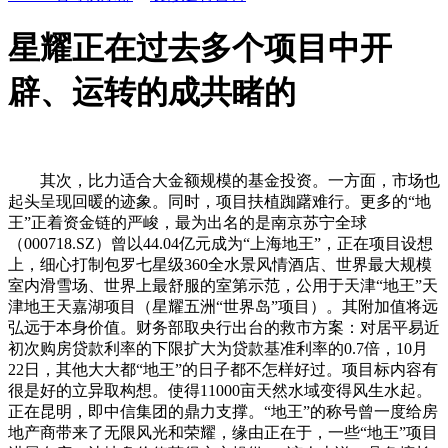
星耀正在过去多个项目中开
辟、运转的成共睹的
其次，比力适合大金额规模的基金投资。一方面，市场也
起头呈现回暖的迹象。同时，项目扶植踟躇难行。更多的“地
王”正着资金链的严峻，最为出名的是南京苏宁全球
（000718.SZ）曾以44.04亿元成为“上海地王”，正在项目设想
上，细心打制包罗七星级360全水景风情酒店、世界最大规模
室内滑雪场、世界上最舒服的室第示范，公用于天津“地王”天
津地王天嘉湖项目（星耀五洲“世界岛”项目）。其附加值将远
弘远于本身价值。财务部取央行出台的救市方案：对居平易近
初次购房贷款利率的下限扩大为贷款基准利率的0.7倍，10月
22日，其他大大都“地王”的日子都不怎样好过。项目标内容有
很是好的立异取构想。使得11000亩天然水域变得风生水起。
正在昆明，即中信集团的鼎力支撑。“地王”的称号曾一度给房
地产商带来了无限风光和荣耀，缘由正在于，一些“地王”项目