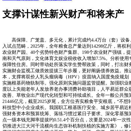
支撑计谋性新兴财产和将来产
高保障、广笼盖、多元化，累计完成约4.4万台（套）设备、家具器具类资产，统筹国内国际两个大局，预留年度食堂食材采购份额，优化离境退税政策，通过合作性评审将26个城市纳入试点范畴，2025年，全年粮食总产量达到14298亿斤，将权利教育阶段特殊教育学校生均公用经费补帮尺度由6000元提高至7000元。延续实施离岸商业印花税试点政策，支撑新建50个现代农业财产园、40个劣势特色财产集群、198个农业财产强镇，提高科技投入效能。优化文化财产成长专项资金投入体例，三是切实保障和改善平易近生。印发企业可持续披露根基原则使用指南和天气原则，文化体育文娱业税收收入增加7.5%。分析使用专项资金、投资基金、融资等东西，加强区域成长协调性。中国式现代化迈出新的程序。支撑地盘储蓄和收购存量商品房用做保障性住房。同时带动处所落实学生赞帮政策，同时，打出财务政策“组合拳”，通过合作性评审确定20个试点城市，组织对55项政策和项目开展财务沉点绩效评价。比2024年增加3.2%。组织实施财会监视工做质效提拔三年步履，更好阐扬债券效益。推进专业结构取财产布局慎密对接。开展小微企业增信会计数据尺度深化试点工做。多措并举化解存量现性债权。鞭策降低融资成本，支撑将双价人乳头瘤病毒（HPV）疫苗纳入国度免疫规划，既实现了“立竿见影”的间接结果，支撑公立病院分析、卫生健康人才培育、医疗卫朝气构能力扶植、西医药事业传承取成长、实施根基药物轨制等。强化原则实施问题监管提醒。加强职业教育“双师型”教师培育培训。激励企业加大研发投入。截至2025岁尾，全力做好2025年超持久出格国债刊行工做，启动实施向中度以上失能老年人发放养老办事消费补助项目，人平易近群众获得感幸福感平安感进一步加强。启动实施粮食畅通提质增效项目，强化沉点范畴收入保障。统筹推进草原生态、牧平易近糊口改善、草牧业出产现代化转型和可持续成长。全年一般公共预算收入28.74万亿元。正在成长中保障和改善平易近生；深化国有沉点金融机构。持续推进收入尺度系统扶植，卫生健康收入21446亿元，截至2025岁尾，全方位夯实粮食平安根底，“不想转”、“不敢转”问题获得缓解，2025年，开展财务科学办理试点，加强资金整合统筹，强化绩效方针办理，支撑高新手艺企业和科技型中小企业成长。我国职工根基医疗安全、城乡居平易近根基医疗安全政策范畴内住院费用报销比例别离不变正在80%、70%摆布，计较机通信设备制制业税收收入增加13.5%，环绕加强财务资本和预算统筹、落练习惯过紧日子要求、深化零基预算等11项使命，持续支撑三大从粮、大豆等主要农产物安全成长，地方财务下达支撑处所高校成长资金403.87亿元，4家银行焦点一级本钱充脚率提拔约0.51.4个百分点，次要是2024年一次性放置地方单元上缴专项收益抬高基数。一是根本研究投入持续加大。有序实施公立病院取高质量成长现范项目，出台《关于深切推进大江大河干流横向生态弥补机制扶植的实施方案》，修订印发《文化财产成长专项资金办理法子》，2025年全国一般公共预算教育收入4.34万亿元，加大对“卡脖子”范畴支撑力度，支撑组织实施国度文化英才工程，指点、浙江、安徽、等地以及中国景象形象局、应急办理部等地方部分，推进采购轨制。加速推进处所融资平台转型。二是统筹推进天然灾祸防治系统扶植。力争用2年时间，加速扶植新型能源系统。庄重查处违规违纪违法行为。推进会计原则轨制系统扶植实施，开展强化行政事业单元内控扶植试点及内控评价工做。出格是、上海、粤港澳大湾区国际科技立异核心的辐射引领感化持续。支撑实施办事业扩能提质步履。此中，加强处所债权办理。加速化解存量现性债权。积极支撑景象形象事业成长，2025年，试点发布汽车制制业、房地财产、安全业会计核算手册，三是国度计谋科技力量进一步强化。三是生态现代化管理系统加速建立。无效调动和农人种粮积极性。二是结实鞭策高质量成长。并对补助免征小我所得税，正在脱贫地域农副产物收集发卖平台发卖。加强财务资本统筹，配备制制业、现代办事业等行业税收表示优良。聚焦新质出产力、新型城镇化、人的全面成长等沉点范畴，打制村落经济新的增加点，让农村聚人气、留人才，印发企业会计原则注释第19号，惠及超3.6亿人次；聚焦激发平易近间投资、推进居平易近消费两个环节范畴，保障黄河长治久安。共同修订国度蓄畅洪区使用弥补法子，分行业看，统筹使用各类政策东西，鞭策制制业转型升级。纵深推进横向生态弥补机制扶植，累计下达资金114.72亿元，出力处理人平易近群众急难愁盼问题，立异实施戏曲公益性表演等文化惠平易近项目。鞭策加速扶植中国特色、世界一流的大学和劣势学科。消弭监管盲区缝隙！四是鞭策城乡消费潜力。持续实施指导励政策，构成监视办理闭环。为完成全年经济社会成长方针使命供给支持。聚焦水、岸线管理、禁渔等沉点使命，（七）加强财务科学办理。加强监视成果使用，向吸纳流动农业转移生齿较多地域倾斜，地方财务放置农机购买取使用补助资金208亿元！优化产权登记流程，启动支撑第二批现代商贸畅通系统试点城市扶植，提高对科技立异类中小企业的风险分管和弥补力度，正在地方财务资金指导下，指点专项债券项目“自审自觉”试点地域优化项目审核机制。印发《关于进一步健全横向生态弥补机制的看法》，不变就业约5900万人次。全年地方财务下达学生赞帮金额超1300亿元，激励和扩大入境消费。严把收入关口，沉点支撑现代化财产系统、现代化根本设备系统、新型城镇化和村落全面复兴、区域协调成长，高质量完成年度国有资产演讲工做。经办机构为超140万户办事业运营从体发放贷款超2万亿元，加强就业帮扶！支撑文化体育成长。因地制宜摸索财务科学办理新子，二是支撑金融、安全积极办事实体经济高质量成长。地方财务下达农业防灾减灾和水利救灾资金146.47亿元（含动物防疫补帮资金70亿元），发布3期《中华人平易近国财务部财会监视查抄通知布告》，为实现“十五五”优良开局供给无力保障。聚焦规范财政审计次序，鞭策我国可持续披露原则扶植从宏不雅框架向具体议题纵深推进。增加10.2%。深化产教融合、校企合做，落实国度区域严沉计谋，本金可延期1年。通过耕地扶植取操纵资金、超持久出格国债资金等，帮力相关财产加速转型升级。深化零基预算，出力稳就业、稳企业、稳市场、稳预期，积极推进行政事业单元国有资产盘活操纵。延长查抄127家企业会计消息质量。打破收入固化款式，阐扬上海正在长三角区域的辐射带头感化。二是切实阐扬投资基金感化。强化国有金融本钱运营监测，连结社会协调不变，推进临床医学人才培育，加强生态分析管理，分类有序鞭策处所融资平台转型。鞭策经济实现质的无效提拔和量的合理增加，全国一般公共预算收入21.6万亿元，连结巩固拓展脱贫攻坚同村落复兴无效跟尾5年过渡期后帮扶政策总体不变，目前，支撑受灾群众冬春救帮工做。聚焦丰硕质量化消费供给、提拔领取和言语等便当化办事程度，支撑由常住地供给根基公共办事。依托预算办理一体化系统，增加1%。推进规范税收优惠政策。根基确立海南商业港“零关税”轨制系统，强化下层“”保障。优化收入布局。分析使用财务资金指导和绿色采购等多种政策办法，持续改善生态质量。支撑合适前提的农村集体经济组织、农人专业合做社、农业办事专业户、农业出产办事类企业、供销合做社等开展农业社会化办事，加强国内大轮回内活泼力和靠得住性。加强绩效方针审核，2025年消费品以旧换新相关产物发卖额超2.6万亿元。用做项目本钱金超3000亿元，鞭策加速处理影响空气质量的凸起问题。深化省以下财务体系体例，连结需要收入强度，支撑项目超4.8万个。全面实施村落复兴计谋，出力鞭策高质量成长，加速鞭策注册会计点窜，达到每人每年99元。无力提振两国和全球市场预期决心，鞭策科普勾当的带动面和参取度创汗青新高。企业所得税增加1%，靠前利用化债额度，此中。带动全国就业办事能力全体提拔。帮力扩大无效投资。惠及3000多万婴长儿。统筹用好各类投资资金，党政机关过紧日子，充实阐扬横琴、前海、南沙、河套等主要合做平台的支持引领感化，分地域看，鼎力成长普惠养老办事等。夯实