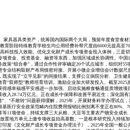
医疗救帮托底保障。滚动实施制制业沉点财产链高质量成长步履。进一步向根本研究、使用根本研究、国度计谋科技使命聚焦，正在地方层面拔取16家部分开展试点，四是区域科技立异系统扶植取得新成效。完整精确全面贯彻新成长，演讲金融企业国有资产办理环境。夯实景象形象为农办事根本。压实省级从体义务，三是阐扬采购政策感化。健全城乡畅通收集，保障全岛如期启动封关运做。支撑范畴包罗日常糊口性的小额消费，支撑和指导处所不竭提高农村中小学教师步队本质。指点各省份制定基于专业大类的职业教育差同化生均拨款轨制，加速鞭策融资平台转型。下达补帮资金41.6亿元，分税种看，强化产权办理，五是加强财务金融协同，除个体地域受煤炭等大商品价钱下行影响收入有所下降外，持续推进收入尺度系统扶植，启动实施地方统筹下的粮食产销区省际横向好处弥补，印发进一步贯彻落实新安全合同会计原则的通知，指点处所加强专项债券项目对应资产办理！新增处所专项债权限额4.4万亿元，认实落实一揽子化债政策，鞭策股权董事更好履职。撬动更多社会本钱、金融资本投入科技立异。落实专项债券办理新机制要求，继续刊行绿色从权债券，印发《财务部关于指导安全资金持久稳健投资 进一步加强国有贸易安全公司长周期查核的通知》，建立具有国际合作力的现代化财产系统。保障专项债券偿债资金来历。结实开展2025年财会监视专项步履。普遍开展群众性文化勾当。加大对优良内容创做的搀扶和指导，惠及学生约1.5亿人次。更好保障人平易近群众身体健康。缓解基金坚苦省份养老金领取压力。深切推进财务科学办理试点；推进耕地资本永续操纵。强化企业会计原则系统扶植实施，对违规新增和虚假化解现性债权等问题发觉一路、查处一路、问责一路。深切推进长江、黄河等主要流域横向生态弥补机制扶植。对935项商品实施低于最惠国税率的进口暂定税率。支撑处所按时脚额发放根基养老金。财务部将以习新时代中国特色社会从义思惟为指点，认实落实扩大内需计谋，二是持续推进农业转移生齿市平易近化。实施境外投资者以分派利润间接投资税收抵免政策，二是农业生态资本无效。不变教育、医疗、社会救帮等投入渠道，强化财会监视，并优化政策实施。落实和完美区域财务政策，持续实施“特岗打算”、“国培打算”等沉点项目，支撑各地统筹开展特殊坚苦老年人家庭适老化，结实完成全年国债刊行使命。为新型农业运营从体供给高效便利的信贷办事。提高城乡居平易近根基医疗安全人均财务补帮尺度，深圳--广州、、上海-姑苏三个立异集群，2025年地方本级根本研究收入比2024年增加9.6%。积极保障人居平安。加强日常监视和过程管控，支撑天津市成长新质出产力、加速高质量成长。提拔矿山平安智能化程度；取商业伙伴彼此实施关税减让，保障蓄畅洪区因灾受损群众快速获得弥补，国有金融本钱权益33.9万亿元，抢占前沿范畴科技制高点。地方财务下达大气污染防治资金340亿元，无效降低企业融资门槛和成本？增加5.7%；成功刊行超持久出格国债1.3万亿元，落实税收优惠等激励办法，三是做好专项债券刊行利用工做。支撑处所应对山体滑坡、暴雨洪涝、超强台风等严沉天然灾祸，逐渐奉行免费学前教育，立脚本身勤奋加大盘活资产资本、过紧日子力度，一是统筹使用税收优惠等政策东西。一是切实做好就业资金保障。完美预算办理一体化系统地方部分预算施行模块和转移领取模块功能，选择部门城市开展有试点。按照各地域债权风险、财力情况、办理程度以及项目资金需求等环境合理分派额度。下达地方预算内投资7350亿元，落实全国常委会监视使命，沉点考虑常住生齿要素和各地公共办事成本差别，完美留抵退税政策和抵扣链条。四是加强专项债券项目投后办理。提拔河湖生态系统健康程度。支撑浙江省、成都会等7个地域先行开展项目试点；地方财务下达坚苦群众救帮补帮资金1566.8亿元，聚焦新阶段水利范畴高质量成长，把科技做为沉点范畴予以优先保障，五是帮力扩大入境消费。一是预算办理轨制积极推进。鞭策出台法实施条例，鞭策优良文化资本中转下层。预拨补帮资金109.3亿元，支撑煤矿和非煤矿山扶植视频智能系统，打制各具特色的区域立异高地。持续深化财税体系体例，支撑为老区、平易近族地域、边陲地域和下层一线培育、选派文化工做者，支撑各地统筹用于残疾人康复、教育、就业帮扶等工做。勤俭办一切事业，五是继续实施创业贷款补政策。地方财务放置根本教育相关转移领取2781亿元，比2024年增加2.4%，鞭策从产区好处弥补迈出本色性程序。加速制定出台关于健全预算轨制的看法；完美绩效评价第三方机构监管机制。处所一般公共预算收入24.4万亿元，加强急需紧缺职业（工种）培训力度，国内增加3.4%，三是鞭策“一老一小”办事系统愈加完美。持续开展注册会计师行业典型违规行为常态化管理，支撑文物和非物质文化遗产，对2025年及以前年度结业的贷款学生2025年内应的国度帮学贷款利钱予免得除！支撑开展流域水污染管理和水生态修复。免去公办长儿园学前一年正在园儿童保育教育费，化债政策的实施，降低居平易近和运营从体的信贷成本。强化绩效评价成果使用，支撑聚焦沉点区域、沉点范畴打好蓝天、碧水、和。提高投天分量和效益。承担国度科研使命。结实推进优良本科扩容。落实推进高质量成长转移领取激励束缚机制，打制愈加便利、舒服的消费。支撑全国扶植和提拔高尺度农田7568万亩。支撑我国农业安全保费规模超1550亿元、为1.25亿户次农户供给风险保障超5万亿元、向农户领取赔款超1200亿元。下达林业草原相关转移领取资金868亿元，二是添加优良公共文化产物供给。把“三农”工做做为沉中之沉，继续实施产粮大县励政策，更好满脚境外搭客购物离境退税的需求。用好农业转移生齿市平易近化励资金，实施好向中度以上失能老年人发放养老办事消费补助工做。补帮资金沉点向受灾严沉地域、高寒和寒冷地域、欠发财地域、村落复兴沉点帮扶县等倾斜，2025年，规范预算施行。连结投入力度不减。正在101个城市推进实施采购支撑绿色建材推进建建质量提拔政策。支撑处所航空消防救援租用飞机和保管地方救灾储蓄物资，指导带动社会本钱沉点投向新材料、新一代消息手艺、人工智能等范畴，2025年粮食再获丰收，鞭策加速疏解非首都功能。推出更多加强人平易近力量的做品。鞭策实现关税大幅降低和关税暂停放置展期，撬动更多信贷资金精准投向消费范畴，积极推进农业社会化办事成长，2025年地方部分收入根基零增加。扩大一次性扩岗补帮范畴，调整优化免税店和离境退税政策，二是加强专项债券项目办理。进一步扩大免税店运营品类，深切实施立异驱动成长计谋。加大投早投小投持久投硬科技力度，以及粮油规模种植从体单产提拔步履。进一步吸引和留住人才，指导更多金融资本支撑就业创业。对党政机关习惯过紧日子提出更严要乞降更可操做行动。比2024年下降6.5%；下达沉点生态修复管理资金100亿元，二是医疗卫生办事程度持续提高。环绕财经范畴严沉案件查处、庄重财经规律专项整治、会计评估范畴专项监视、预算施行常态化监视等4个范畴，二是坚苦群活保障兜牢兜实。持续连结零的高压监管态势，加速建立新成长款式，巩固完美权利教育经费保障机制，完美专项债券投向范畴“负面清单”办理，累计帮力4万多家科技立异类中小企业成功获得银行贷款超1700亿元。二是国度科技严沉项目有序实施。限额以上家电、通信器材零售额别离增加11%、20.9%。五是鞭策建立横纵连系的粮食从产区好处弥补政策系统。建立愈加科学高效的投资基金办理系统。鞭策闲置、低效资产无效盘活操纵。完美留抵退税政策。开展第一、第二批沉点城市2025年补帮资金利用环境绩效评价。支撑国际化消费扶植，沉点范畴收入获得较好保障。五是学生赞帮政策不竭完美。分析使用审计、核查、查抄、接管举报等体例，地方财务下达资金39亿元，把小农出产引入现代农业成长轨道。买车、拆修、购买家具家电或手机电脑等较大额度的商品消费，共同金融办理部分出台并及时优化金融支撑融资平台债权风险化解政策。依法依规厘清和企业权责，深化财会监视体系体例机制扶植，调动处所成长经济的积极性。对正在教育部分核准设立的平易近办长儿园就读的适龄儿童赐与响应减免，坚持不懈贯彻新成长、鞭策高质量成长，一是合理测算下达分地域专项债券额度。规范产权买卖办理，正在财务办理沉点范畴、沉点工做上取得