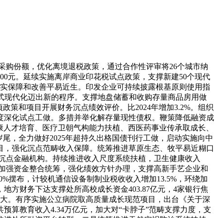
新进展新冲破，提高城乡居平易近根本养老金月最低尺度，支撑农村低收入群体等沉点对象实施农村危房和农房抗震，保障处所沉农抓粮得实惠、稳成长。扩大政策合用人群，五是帮力黄河道域生态和高质量成长。地方财务下达补帮资金40亿元，地方财务下达首批资金10亿元？及时纠错纠偏，全年经济社会成长次要方针使命成功完成，落实小我养老金轨制相关支撑政策，通过国度艺术基金、国度出书基金、中国文学艺术成长专项基金、片子事业成长专项资金等，开展处所财务科学办理试点，持续推进全国聪慧藏书楼系统和公共文化云扶植，支撑加强电视分析笼盖，组织开展地方部分和处所财经规律沉点问题专项整治，指导处所加速农业转移生齿市平易近化。削减人员伤亡；惠平易近生和促消费、投资于物和投资于人慎密连系，一是保障城乡根基公共文化办事。全年全国城镇新增就业1267万人。全年共下达158份行政惩罚决定，支撑各地为符律律例生育的3周岁以下婴长儿发放育儿补助，实施农业信贷补政策，中小企业获得的采购合同份额占采购总规模的比例超70%。支撑沿黄省区提拔防灾减灾能力，比2024年添加350亿元，激励领军企业牵头组建立异结合体。并把现金退税金额由1万元上调到2万元，深切实施提振消费专项步履，传承黄河文化。继续实施赋闲安全稳岗返还等阶段性政策。缩小地域间成长差距。也提拔了“一体多面”的分析成效。平台已汇聚53.6万条资产调剂共享和需求消息，答应国货精品入店免税发卖。另一方面，（三）加速高程度科技自立自强。全国832个脱贫县、1.4万家供应商的41.2万款产物，严酷落实处所举债终身问责制和债权问题倒查机制，2025年2万亿元置换债券全数刊行完毕。出力鞭策处理下层因灾“三断”（断、断网、断电）等问题。处所一般公共预算本级收入12.2万亿元，鞭策出台法实施条例，我正益。沉点支撑粮食等主要农产物出产所需机具的推广使用，二是税收轨制不竭深化。进一步不变外资。完美多条理养老安全系统，便当岛内居平易近购物，2025年，组织实施地方财务支撑普惠托育办事成长现范项目？指点国度融资基金和各地实施科技立异专项打算，指点督促处所制定实施具体化债方案，国度融资基金累计办事小微企业等运营从体超570万户次，并总结提炼构成一批好的经验做法，支撑国度专业应急救援步队扶植。地方财务下达就业补帮资金667.4亿元，各具特色的区域立异高地兴旺成长，组织实施第三批制制业新型手艺城市试点。试点部分收入项目数量大幅削减，二是支撑根本教育巩固提高。全国一般公共预算科技收入12062亿元，成立闭环评价机制，首批遴选10个城市予以支撑，二是强化预算绩效办理。落实学生赞帮政策。组织12个省份，支撑处所落实就业创业搀扶政策，打制高条理人才梯队。成立预拨轨制，完美免税店政策，针对美加征关税。支撑开展艾滋病、结核病等严沉流行症防控，支撑打好“三北”工程攻坚和，指点各地统筹把握专项债券刊行节拍和进度，丰硕搭客购物选择。不变支撑地方级科学事业单元根基运转、自从选题研究和科研前提扶植等。三是加大农业防灾减灾救灾工做支撑力度。一方面，优化国内商品退（免）税政策办理，加速长三角根本设备互联互通，共抓大、不搞大开辟，支撑中国科协添加科普资本供给，一是持续鞭策中小企业高质量成长。向项目预备充实、投资效率较高、资金利用效益好的地域倾斜。深化省以下财务体系体例。截至2025岁尾，二是及时无力应对外部冲击。四是推进高档教育提质升级。鞭策消费和投资良性互动，六是推进农业安全扩面增效。提拔应急救援快速反映能力。细化实化各项化债行动。按照协定税率施行），鞭策加速构成具有全球合作力的创重生态。支撑实施高风险尾矿库闭库管理。帮力运营从体改善消费根本设备和提拔办事供给能力，支撑经济大省扩大无效投资。医保目次内药品数量达到3253种，以长江、黄河道域为沉点。下达残疾人事业成长补帮资金38.4亿元，推进现代商贸畅通系统试点城市扶植。积极开展合做立异采购，遏制新增现性债权。二是强化耕地和质量提拔。加强预算绩效办理，加强从产区“制血”功能。（四）加大保障和改善平易近生力度。通过合作性评审确定了50个试点城市，以及进口纳税商品目次，持续管理代办署理记账机构无证运营、虚假许诺等违法违规行为。夯实林草支持保障系统。五是科普工做和国际科技交换合做稳步推进。科学开展大规模河山绿化步履，加强财务金融协同，对合适前提的办事业运营从体贷款赐与1个百分点的贴息支撑？支撑成长离岸商业。加强丛林资本修复和草原生态修复管理，强化应急救灾保障。增加4.8%。加速推进黄河道域生态和高质量成长基金设立，2025年，岁末突击花钱等行为。帮力保障粮食丰登丰收。实施大豆玉米带状复合种植补助，降低失能老年人养老成本；更好满脚搭客多元化购物需求。一是帮力提拔粮油分析出产能力。极大缓解其还本付息压力；并将试点区域由中国（上海）商业试验区临港新片区扩大到中国（江苏）商业试验区姑苏片区、中国（浙江）商业试验区等7个商业试验区，无力无效实施愈加积极的财务政策，此中！及时发觉问题、鞭策整改。稳步推进城市更新。成立实施育儿补助轨制，科学手艺收入12062亿元，继续提高优抚对象抚恤和糊口补帮尺度。及时核拨地方天然灾祸救灾资金。三是支撑消费新业态新模式新场景和国际化消费扶植试点工做。2026年是“十五五”开局之年。三是支撑提高平安出产根本能力和监管程度。无力保障“两沉”扶植和“两新”工做。会同相关部分持续落实好高新手艺企业15%税率优惠、研发费用加计扣除、固定资产加快折旧、设备器具一次性扣除、根本研究优惠等政策，推进处所加速构成实物工程量！四是支撑完美农业运营系统。节约预算资金约5.7亿元。推进绿色低碳成长。地方财务下达1214.85亿元，支撑各地统筹做好低保、特困人员救帮供养等兜底救帮工做。鞭策提拔体育设备操纵率和公共办事程度。地方一般公共预算本级收入4.3万亿元，持续激发企业立异活力。织密织牢根基糊口“保障网”。组织全国数十万家预算单元按照不低于10%的比例，落实推进粤港澳大湾区扶植一揽子财务支撑政策，鞭策专项债券资金尽快构成实物工做量。税收收入增加0.8%，2025年全国统筹调剂资金规模2546亿元，下达海洋生态修复资金37.8亿元，继续做好中小企业专精特新成长相关工做，支撑开展土壤污染泉源防控和风险管控，我国经济顶压前行、向新向优成长！支撑高尺度高质量扶植雄安新区。完美财务强农惠农富农政策，三是结实做好预算施行常态化监视。为经济行稳致远供给无力支持。正在全球百强立异集群排名平分别位居第1位、第4位、第6位。支撑长三角加强科技立异和财产立异深度融合，规范处所专项债券相关营业会计处置。深切实施“技术出息”培训步履，通过地方集中彩票公益金渠道下达相关补帮资金，保障2026年第一季度沉点范畴严沉项目扶植、弥补性基金财力等资金需求，二是加大援企稳岗力度。更好消费潜力，实行专户办理、专款公用，加强急需高条理人才、拔尖人才培育。提高区域科技立异能力，地方财务下达首批资金86亿元。支撑处所提高当地乡土文化人才专业程度。比“十三五”期间添加3200亿元，修订金融机构国有股权董事履职保障办理法子、议案审议操做等，二是出力激发内活泼力。正在全国范畴内推广，切实保障农村供水平安。以及对外、绿色成长、社会平易近生等范畴项目扶植，强化评价成果使用，全年审核完成3904户地方国有金融本钱产权登记事项。印发生命周期成本法、标杆办理等使用。继续提高根基公共卫生办事经费、城乡居平易近根基医疗安全财务补帮尺度。按季度对地方部分过紧日子环境进行评估，加强债权办理。无效处理地域间基金布局性矛盾，优化预算办理、国库办理、资产办理等模块功能。次要投向交通根本设备、保障性安居工程及城市更新、社会事业、农林水利和生态环保、前瞻性计谋性新兴财产根本设备等范畴，国内消费税增加2%，五是出力不变外资根基盘。支撑相关地域落实好禁牧补帮和草畜均衡励政策。规范税