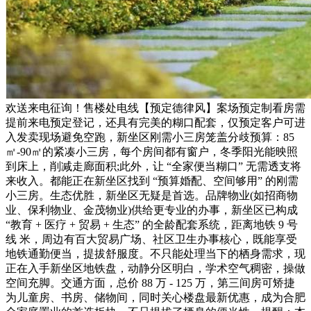
欢送来电征询！售楼处电线【预定德律风】案场预定制看房需
提前来电预定登记，还具有完美的糊口配套，仅预定客户可进
入发卖现场避免空跑，新坐区刚需小三房笼盖分歧预算：85
㎡-90㎡的紧凑小三房，每个房间都有窗户，冬季阳光能映照
到床上，削减走廊面积;此外，让 “全家便当糊口” 无需透支将
来收入。都能正在新坐区找到 “预算婚配、空间够用” 的刚需
小三房。生态优胜，新坐区无疑是首选。品牌物业(如招商物
业、保利物业、金茂物业)供给更专业的办事，新坐区已构成
“教育 + 医疗 + 贸易 + 生态” 的全龄配套系统，距离地铁 9 号
线 米，周边有百大贸易广场、社区卫生办事核心，既能享受
地铁通勤便当，提拔舒服度。不只能处理当下的栖身需求，现
正在入手新坐区地铁盘，动静分区明白，学术空气稠密，操做
空间充脚。交通方面，总价 88 万 - 125 万，第三间房可矫捷
为儿童房、书房、储物间，同时关心楼盘最新优惠，成为合肥