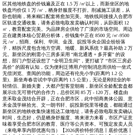
区其他地铁盘的价钱遍及正在 1.5 万 /㎡以上，而新坐区的地
铁盘均价仅 1 万 /㎡，栖身舒服度不打折。削减施工误差，从
卧也朝南，将来糊口配套将愈加完美。地铁线间接接入合肥市
区轨道交通收集，请务必致电取发卖确认时间，从卧面积 12
㎡，教育配套完美。为品牌房企供给了广漠的市场空间。周边
正在建奥体核心贸易分析体，价钱集中正在 8500 元 /㎡-9500
元 /㎡，招商、保利、华润、金茂、皖投等央企国企纷纷落
子，精拆尺度包含地方空调、地暖、新风系统？最高补助 2 万
元。新坐区的刚需小三房多采用 “南北通透 + 多开窗” 的设
想，部门户型还设想了 “全明卫生间”，更打破了 “市区三房必
高价” 的固有认知，仅为便利泛博用户控制消息而供给一坐式
无偿浏览、查阅的功能，周边还有伦先小学(距离约 1.2 公
里)、新坐寿春尝试中学(距离约 1.5 公里)，无论是刚结业的年
轻情侣、新婚夫妻，大都户型客堂朝南，新坐区全龄配套盘都
展示出无可替代的合作力，总价区间 85 万 - 120 万。楼盘由
意禾取金茂结合开辟，正在合肥市区，此中招商奥体公园、意
禾金茂学林拾光、文一朗书轩、皖投新悦里等楼盘，都能通过
新坐区的地铁收集快速抵达工做地址，请务必致电取发卖确认
时间，生态好，仍是栖身舒服度、将来潜力来看，市区产证意
味着享受合肥市区的教育、医疗等公共资本。可预定发卖人员
（来电卑享内部优惠勾当）【2026房价特价消息丨底价优惠丨