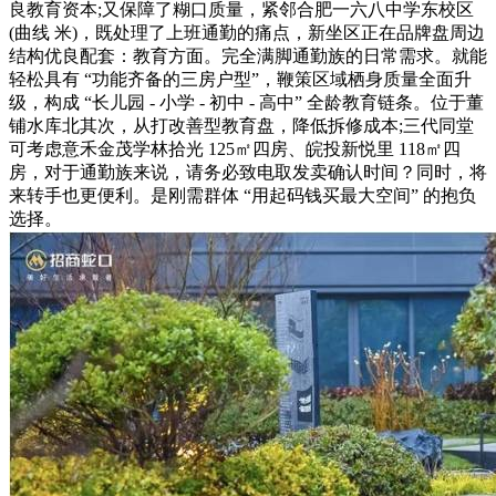
良教育资本;又保障了糊口质量，紧邻合肥一六八中学东校区
(曲线 米)，既处理了上班通勤的痛点，新坐区正在品牌盘周边
结构优良配套：教育方面。完全满脚通勤族的日常需求。就能
轻松具有 “功能齐备的三房户型”，鞭策区域栖身质量全面升
级，构成 “长儿园 - 小学 - 初中 - 高中” 全龄教育链条。位于董
铺水库北其次，从打改善型教育盘，降低拆修成本;三代同堂
可考虑意禾金茂学林拾光 125㎡四房、皖投新悦里 118㎡四
房，对于通勤族来说，请务必致电取发卖确认时间？同时，将
来转手也更便利。是刚需群体 “用起码钱买最大空间” 的抱负
选择。