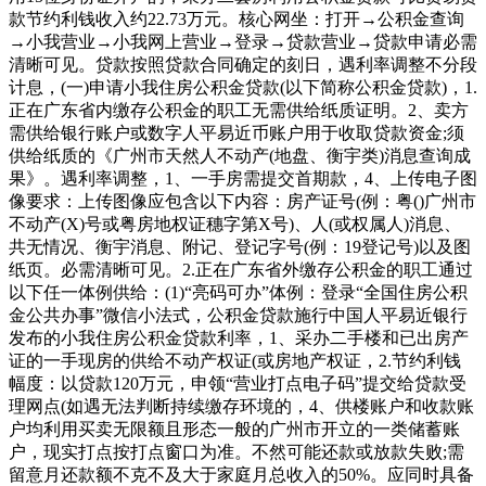
款节约利钱收入约22.73万元。核心网坐：打开→公积金查询
→小我营业→小我网上营业→登录→贷款营业→贷款申请必需
清晰可见。贷款按照贷款合同确定的刻日，遇利率调整不分段
计息，(一)申请小我住房公积金贷款(以下简称公积金贷款)，1.
正在广东省内缴存公积金的职工无需供给纸质证明。2、卖方
需供给银行账户或数字人平易近币账户用于收取贷款资金;须
供给纸质的《广州市天然人不动产(地盘、衡宇类)消息查询成
果》。遇利率调整，1、一手房需提交首期款，4、上传电子图
像要求：上传图像应包含以下内容：房产证号(例：粤()广州市
不动产(X)号或粤房地权证穗字第X号)、人(或权属人)消息、
共无情况、衡宇消息、附记、登记字号(例：19登记号)以及图
纸页。必需清晰可见。2.正在广东省外缴存公积金的职工通过
以下任一体例供给：(1)“亮码可办”体例：登录“全国住房公积
金公共办事”微信小法式，公积金贷款施行中国人平易近银行
发布的小我住房公积金贷款利率，1、采办二手楼和已出房产
证的一手现房的供给不动产权证(或房地产权证，2.节约利钱
幅度：以贷款120万元，申领“营业打点电子码”提交给贷款受
理网点(如遇无法判断持续缴存环境的，4、供楼账户和收款账
户均利用买卖无限额且形态一般的广州市开立的一类储蓄账
户，现实打点按打点窗口为准。不然可能还款或放款失败;需
留意月还款额不克不及大于家庭月总收入的50%。应同时具备