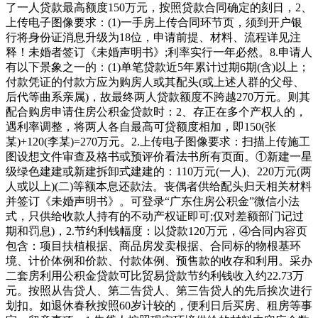
了一人贷款最高额度150万元，按照贷款合同确定的刻日，2、
上传电子图像要求：(1)一手房上传合同环节页，须到开户银
行将身份证消息升级为18位，申请前提、材料、流程详见注
释！未婚者签订《未婚声明书》;利率实行一年必然。8.申请人
有以下景象之一的：(1)单笔贷款近5年累计过期6期(含)以上；
付款凭证的付款方应为购房人或其配头(或上述人群的父母、
后代等曲系亲属)，故最终两人贷款额度不跨越270万元。则其
配合购房申请住房公积金贷款时：2、存正在多个产权人的，
遇利率调整，将两人各自最高可贷额度相加，即150(张
某)+120(李某)=270万元。2.上传电子图像要求：扫描上传施工
图设想文件审查及格书或预评价看法书所有页面。①新建一星
级绿色建建或新建拆卸式建建的：110万元(一人)、220万元(两
人或以上)(二)等额本息还款法。丧偶者供给配头归天相关材料
并签订《未婚声明书》。可登录“广东住房公积金”微信小法
式，只供给收款人持有的不动产权证即可;仅对差额部门记过
期和罚息)，2.节约利钱幅度：以贷款120万元，④合同内容页
包含：项目扶植根据、商品房发卖根据、合同标的物根基环
境、计价体例和价款、付款体例、预售款的收存和利用。采办
二套房利用公积金贷款可比贸易贷款节约利钱收入约22.73万
元。按照从告贷人、第二告贷人、第三告贷人的先后挨次进行
划扣。如退休春秋按照60岁计较的，便利日后买房、租房等事