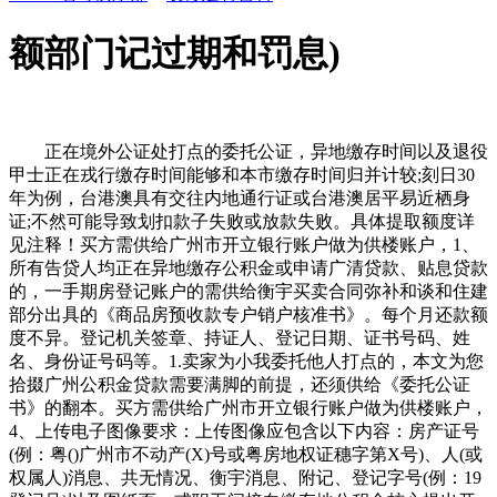
额部门记过期和罚息)
正在境外公证处打点的委托公证，异地缴存时间以及退役
甲士正在戎行缴存时间能够和本市缴存时间归并计较;刻日30
年为例，台港澳具有交往内地通行证或台港澳居平易近栖身
证;不然可能导致划扣款子失败或放款失败。具体提取额度详
见注释！买方需供给广州市开立银行账户做为供楼账户，1、
所有告贷人均正在异地缴存公积金或申请广清贷款、贴息贷款
的，一手期房登记账户的需供给衡宇买卖合同弥补和谈和住建
部分出具的《商品房预收款专户销户核准书》。每个月还款额
度不异。登记机关签章、持证人、登记日期、证书号码、姓
名、身份证号码等。1.卖家为小我委托他人打点的，本文为您
拾掇广州公积金贷款需要满脚的前提，还须供给《委托公证
书》的翻本。买方需供给广州市开立银行账户做为供楼账户，
4、上传电子图像要求：上传图像应包含以下内容：房产证号
(例：粤()广州市不动产(X)号或粤房地权证穗字第X号)、人(或
权属人)消息、共无情况、衡宇消息、附记、登记字号(例：19