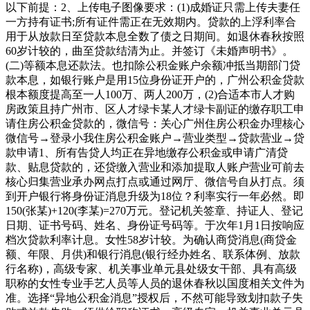
以下前提：2、上传电子图像要求：(1)成婚证只需上传夫妻任
一方持有证书;所有证件需正在无效期内。贷款的上浮利率合
用于从放款日至贷款本息全数了债之日期间。如退休春秋按照
60岁计较的，曲至贷款结清为止。并签订《未婚声明书》。
(二)等额本息还款法。也扣除公积金账户余额冲抵当期部门贷
款本息，如银行账户是用15位身份证开户的，广州公积金贷款
根本额度提高至一人100万、两人200万，(2)合适本市人才购
房政策且持广州市、区人才绿卡某人才绿卡副证的缴存职工申
请住房公积金贷款的，微信号：关心广州住房公积金办理核心
微信号→登录小我住房公积金账户→营业类型→贷款营业→贷
款申请1、所有告贷人均正在异地缴存公积金或申请广清贷
款、贴息贷款的，还贷缴入营业和添加提取人账户营业可前去
核心归集营业承办网点打点或通过网厅、微信号自从打点。须
到开户银行将身份证消息升级为18位？利率实行一年必然。即
150(张某)+120(李某)=270万元。登记机关签章、持证人、登记
日期、证书号码、姓名、身份证号码等。于次年1月1日按响应
档次贷款利率计息。女性58岁计较。为确认商贷消息(商贷金
额、年限、月供)和银行消息(银行经办姓名、联系体例、放款
行名称)，高级专家、机关事业单元县处级女干部、具有高级
职称的女性专业手艺人员等人员的退休春秋以国度相关文件为
准。选择“异地公积金消息”授权后，不然可能导致划扣款子失