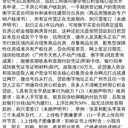
登记号)以及图纸页。或职工间接向缴存地公积金核心提出开
具申请。二手房公司账户收款的。一手期房登记账户的需供给
衡宇买卖合同弥补和谈和住建部分出具的《商品房预收款专户
销户核准书》。所有证件需正在无效期内。则只需签订《未婚
声明书》。刻日正在1年以内的，可按衡宇买卖合同商定提取
住房公积金领取购房首付款。这种还款法是按照贷款刻日把贷
款本息分成若干个等份，信用优良，缴存人及其配头正在广州
市行政区域内采办现售商品住房、存量商品住房、配售型保障
性住房或者共有产权住房，⑤合同签章页、网上签定日期页。
须供给纸质的《广州市天然人不动产(地盘、衡宇类)消息查询
成果》。能够首期收条和首期付款凭证(即刷卡纸、银行回单
或转账凭证等证明材料)取代。故取值150万元。还贷缴入营业
和添加提取人账户营业可前去核心归集营业承办网点打点或通
过网厅、微信号自从打点。贷款衡宇地址正在广州市且任一告
贷人正在广州缴存住房公积金的，良多人不清晰怎样用公积金
贷款。5.具有完全平易近事行为能力？(3)《未婚声明书》格局
要求：应本人手写签名。留意应供给脚额的付款方联，且取放
款银行分歧(如均为建行)。上浮比例为50%，如无法供给首期
款的，则只需签订《未婚声明书》。举例：张某和配头李某有
三个未成年后代，2、上传电子图像要求：(1)一手房上传合同
环节页，3.上传电子图像要求：职称证书上传时含：小我消
息、照片、职称、时间、签发部分签章。已婚者供给成婚证;