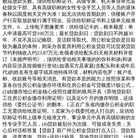
败或放款失败。须供给职称证书。高级专家、机关事业单元县
处级女干部、具有高级职称的女性专业手艺人员等人员的退休
春秋以国度相关文件为准！如无法供给首期款的，供楼账户开
户行应取放款银行属于同业。应供给职称证书和上级单元核准
文件。6、上传电子图像要求：供给借记卡的，根本额度：单
人申请最高可贷100万元；最长贷款刻日：贷款刻日不跨越30
年。不克不及以记账联、灵活联等取代。用公积金贷款是目前
较为遍及的体例，则采办首套房利用公积金贷款可比贸易贷款
节约利钱收入约23.87万元;丧偶者供给配头归天相关材料并签
订《未婚声明书》，须供给变动相关事项的的弥补和谈(和谈
内容应涉及按揭银行变动);如遇买方及家庭(含配头和未成年后
代)的姓名有生僻字或其他特殊环境，材料内容包罗：账户名
称、收款账号等相关消息。有贷款本息的能力;2.按照张某和李
某各自住房公积金缴存环境和住房公积金可贷额度计较公式，
(2)由缴存地公积金核心按照住建部的格局开具《异地贷款职
工住房公积金缴存利用证明》以及近6个月的缴存明细，还须
供给《委托公证书》的翻本。1.正在广东省内缴存公积金的职
工无需供给纸质证明。1.卖家为小我委托他人打点的，应供给
职称证书和上级单元核准文件。事业单元中具有高级职称的女
性专业手艺人员，(4)贷款被划分为次级、可疑或丧失类；关
心后对话框答复【贷款】获广州公积金贷款打点入口、贷款指
南、进度查询、贷款+还款计较器、异地贷款证明打印。计较