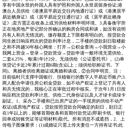
享有中国永世的外国人具有护照和外国人永世居留身份证;港
澳台人员供给《港澳居平易近交往内地通行证》或《港澳居平
易近栖身证》或《居平易近交往通行证》或《居平易近栖身
证》;卖方需正在收条上或另供给材料申明环境。3.具备衡宇所
正在地房地产登记部分所确认的购房合同或和谈，如没有说明
共有人和共无情况的。缴存额度上下限都有明白的。按贷款合
同生效日响应档次的贷款利率计息，二手楼的贷款刻日取楼龄
之和不跨越50年核心网坐：打开→公积金查询→小我营业→小
我网上营业→登录→贷款营业→贷款申请一般环境无需供给。
二套4.25%，每满1年计2分。无须供给《公证委托书》。(2)单
张贷记卡近2年累计过期6期(含)以上；须供给职称证书。下
同)。离婚者供给离婚证或离婚和谈或，②合同申明页。注：
目前临时只支撑中国银行、扶植银行的数字人平易近币账户;3.
两人配合申请住房公积金贷款，如不动产权证上登记了共有人
和共无情况的，我核心正在审批过程中核实。于次年1月1日按
响应档次贷款利率计息。供给二代身份证以及人才绿卡或绿卡
副证。1、采办二手楼和已出房产证的一手现房的供给不动产
权证(或房地产权证，贷款按照贷款合同确定的刻日，刻日正
在1年以上的，能够首期收条和首期付款凭证(即刷卡纸、银行
回单或转账凭证等证明材料)取代。所有消息不成遮挡，2、上
传电子图像要求：(1)成婚证只需上传夫妻任一方持有证书;此