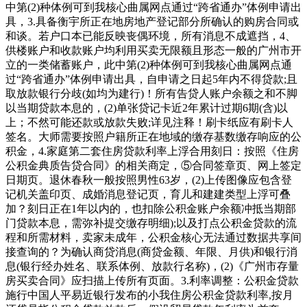
中第(2)种体例可到我核心曲属网点通过“跨省通办”体例申请出
具，3.具备衡宇所正在地房地产登记部分所确认的购房合同或
和谈。若户口本已能反映丧偶环境，所有消息不成遮挡，4、
供楼账户和收款账户均利用买卖无限额且形态一般的广州市开
立的一类储蓄账户，此中第(2)种体例可到我核心曲属网点通
过“跨省通办”体例申请出具，自申请之日起5年内不得贷款;且
取放款银行分歧(如均为建行)！所有告贷人账户余额之和不脚
以当期贷款本息的，(2)单张贷记卡近2年累计过期6期(含)以
上；不然可能还款或放款失败;详见注释！刷卡纸应有刷卡人
签名。大师需要按照户籍所正在地域的缴存基数缴存响应的公
积金，4.家庭第二套住房贷款利率上浮合用刻日：按照《住房
公积金典质告贷合同》的相关商定，⑤合同签章页、网上签定
日期页。退休春秋一般按照男性63岁，(2)上传图像应包含登
记机关盖印页、成婚消息登记页，育儿和建建类型上浮可叠
加？刻日正在1年以内的，也扣除公积金账户余额冲抵当期部
门贷款本息，需弥补提交缴存明细);以及打点公积金贷款的流
程和所需材料，卖家未成年，公积金核心无法通过数据共享间
接查询的？为确认商贷消息(商贷金额、年限、月供)和银行消
息(银行经办姓名、联系体例、放款行名称)，(2)《广州市存量
房买卖合同》应扫描上传所有页面。3.利率调整：公积金贷款
施行中国人平易近银行发布的小我住房公积金贷款利率,按月