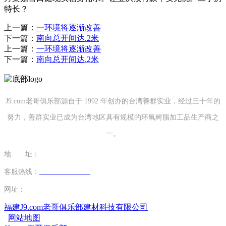
特长？
上一篇：
一环境将逐渐改善
下一篇：
南向总开间达.2米
上一篇：
一环境将逐渐改善
下一篇：
南向总开间达.2米
J9.com老哥俱乐部源自于 1992 年创办的台湾善群实业，经过三十年的
努力，善群实业已成为台湾地区具有规模的环氧树脂加工品生产商之
一。
地 址：
福建省泉州市南安市康美镇源祥路3号
客服热线：
0595-26862886-7
网址：
http://www.duyinyue.com
福建J9.com老哥俱乐部建材科技有限公司
网站地图