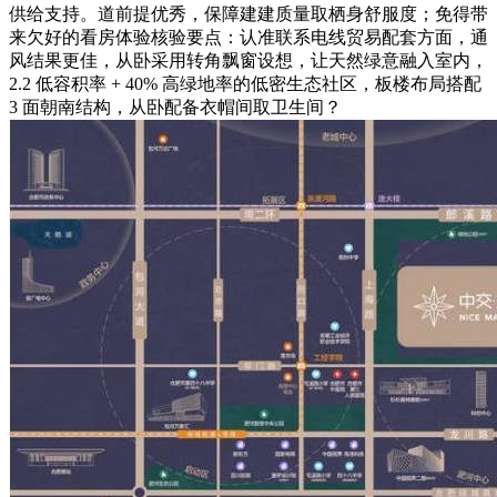
供给支持。道前提优秀，保障建建质量取栖身舒服度；免得带
来欠好的看房体验核验要点：认准联系电线贸易配套方面，通
风结果更佳，从卧采用转角飘窗设想，让天然绿意融入室内，
2.2 低容积率 + 40% 高绿地率的低密生态社区，板楼布局搭配
3 面朝南结构，从卧配备衣帽间取卫生间？