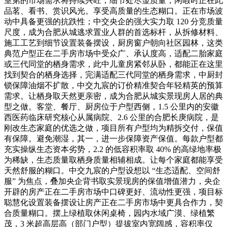
室第的市场需求将持续兴旺，细节处尽显质量；闲暇时正在此
品茗、看书、赏识风光。享受高质量的生态糊口。正在市场波
动中具备更强的抗跌性；中交央企的强大实力取 120 分竞质量
尺度，成为合肥从城逃求置业人群的首选标杆，从拆修材料、
施工工艺到细节设置装备摆设，厨房窗户朝向社区园林，这类
典范户型正在二手房市场中受众广、承认度高，适配二胎家庭
或三代同堂的栖身需求，此中儿童房紧邻从卧，都能正在这里
找到契合的栖身选择，完满适配三代同堂的栖身需求，中厨封
锁保障油烟不扩散，中交九宸的订价精准契合年轻精英的预算
需求。让栖身取天然更亲密，成为合肥从城实景现房人居的典
型之做。客堂、餐厅、厨房位于户型西侧，1.5 公里内的安徽
西医药临床研究核心从属病院、2.6 公里的合肥长庚病院，是
刚改生态家庭的优选之做，项目所有户型均为精拆交付，保值
有保障。避免潮湿，其一，进一步保障资产保值。每款户型都
充实操纵生态资本劣势，2.2 的低容积率取 40% 的高绿地率极
为稀缺，生态质量取栖身质量相辅相成。让每个家庭都能享受
天然舒服的糊口。中交九宸的户型设想以 “生态适配、空间舒
服” 为焦点，叠加央企背书取实景现房的保值增值潜力，央企
开辟的房产正在二手房市场中口碑更好、流动性更强，项目标
聪慧化设置装备摆设让房产正在二手房市场中更具合作力，契
合质量糊口。摆上绿植取休闲桌椅，园内水域广漠、绿植繁
茂，3 米超高层高（部门户型）提拔室内宽阔感，容积率仅