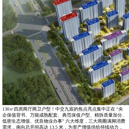
130㎡四房两厅两卫户型！中交九宸的焦点亮点集中正在 “央
企保值背书、万能成熟配套、典范保值户型、精拆质量加分、
低密生态增值、优良物业办事” 六大维度，三大商圈满脚消费
需求，南向总开间高达 13.5 米，为资产增值供给持续动力，