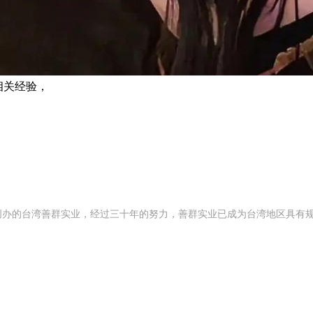
相关经验，
992 年创办的台湾善群实业，经过三十年的努力，善群实业已成为台湾地区具