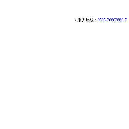
📱服务热线：
0595-26862886-7