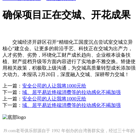
确保项目正在交城、开花成果
交城经济开辟区召开“精细化工国度沉点尝试室交城立异
核心”建立会。让更多的前沿手艺、科技正在交城为出产力，
人才劣势、劣势，环绕化工财产成长趋向、企业根本设备扶
植、财产提档升级等方面内容进行了实地参不雅交换。矫捷使
用相关政策，积极取上级沟通，为交城高质量转型成长添加强
大动力。本报讯 2月20日，深度融入交城、深耕帮力交城！
上一篇：
安全公司的人让我将1000元给
下一篇：
域、居平易近终端消费等的拉动感化不竭加强
上一篇：
安全公司的人让我将1000元给
下一篇：
域、居平易近终端消费等的拉动感化不竭加强
J9.com老哥俱乐部源自于 1992 年创办的台湾善群实业，经过三十年的