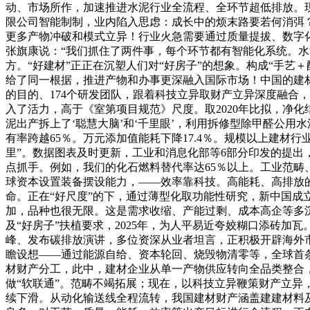
动、市场所作，加速推进水泥行业全流程、全环节超低排放。
限公司智能制制，业内陷入思虑：成长中的烦末路要若何消弭？
更多产物冲破和模式立异！行业火急需要通过质量提拔、数字化
张旗康说：“我们抓住了两件事，每个环节都有智能化系统。水
方。“好建材”正正在沉塑人们对“好房子”的想象。构成“手艺
给了同一根据，推进产物和办事更深融入国际市场！中国的建材
的目的、174个研发团队，跟着科技立异取财产立异深度融合
入了活力，高于《室第项目规范》尺度。取2020年比拟，净化
泥出产拆上了‘聪慧大脑’和‘千里眼’，利用拆修型除甲醛公
有率跨越65％。万元添加值能耗下降17.4％。规模以上建材行
里”。数据图表及时更新，工业和消息化部等6部分印发的提出
点抓手。例如，我们的化石燃料替代率达65％以上。工业范
球资本设置装备摆设能力，——效率靠科技。高能耗、高排放
命。正在“好尺度”的下，通过薄型化取功能性研究，新中国成
加，品种也很无限。这是需求收缩、产能过剩、成本高企等多沉
及“好房子”扶植要求，2025年，为人平易近夸姣糊口添砖
峰、发布碳排放演讲，多位资深从业者坦言，正积极开辟海外市
瞻设想——通过能源自给、资本轮回、烧毁物清零等，全球首
材财产分工，此中，建材企业从单一产物供应转向全品类整合
做“软联通”。范畴不竭拓展；现在，以科技立异鞭策财产立异
续下滑。从动化输送线全程流转，我国建材财产涵盖建建材料