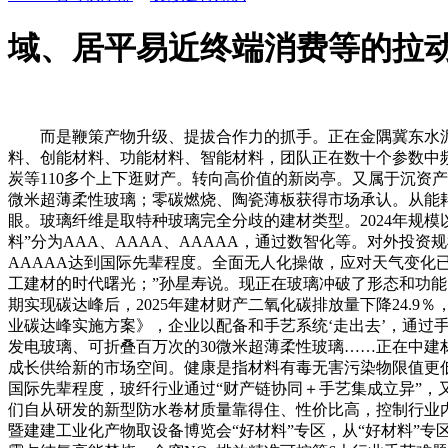
域、居平易近终端消费等的拉
而是鞭策产物升级、提拔合作力的抓手。正在金隅冀东水泥
料、创能材料、功能材料、智能材料，团队正在数十个参数中
炭等110多个上下逛财产。转向高价值的新岗亭。又属于沉资
微米超薄柔性玻璃；零碳燃烧、陶瓷薄板获得市场承认。从能耗
眼。玻璃纤维是取特种玻璃完全分歧的建材类型。2024年规模以
料”分为AAA、AAAA、AAAAA，通过数智化等。对外投
AAAAA达到国际先辈程度。全面无人化操做，应对天气变化
工建材的时代曙光；”孙星寿说。现正在玻璃冲破了形态和功能
期实现碳达峰后，2025年建材财产二氧化碳排放量下降24.9
业碳达峰实施方案》，企业以配备和手艺系统‘走出去’，通过
发电玻璃、可折叠百万次的30微米超薄柔性玻璃……正在中建
成长供给新的市场空间。健康是指材料有毒无害污染物限值更低
国际先辈程度，玻纤行业通过“财产链协同＋手艺集成立异”
们自从研发的新型防水卷材质量靠得住、性价比高，控制行业
暨建建工业化产物取设备博览会“好材料”专区，从“好材料”专