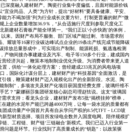
碳已深度融入建材财产。陶瓷行业集中度偏低，且面对能源价钱
宜业尚品、人类”为方针，提出“好材料”要具备健康、平安、
异能力不竭加强”列为行业成长次要方针。打制更普遍的财产“微
上企业数量增加36.9％，“从合适施行尺度到参取尺度化工
北新建材石膏板产能全球第一。“我们正以‘小步快跑’的体例，
，以来。因财产布局不服衡、部门区域产能过剩、市场需求削
、耀玻等16家行业碳达峰试点企业的19条出产线完成节能降碳
产碳排放总量形成中，可实现出产制制、能源耗损、氨逃逸检测
，产物间接办事建建业及汽车、电子等150多个行业，建成国内
近营经济兴起，鞭策本地制制业优化升级。为消费者带来更人道
，供给‘一体化处理方案’；曾经建成233兆瓦的风电场项
出口，国际化计谋分层上，建材财产的“科技基因”全面激活，是
度引领，鞭策建材财产迈入规模化出产的全新阶段。水泥、陶
能制制”，多项攻关及财产化项目获国度经费支撑，玻璃纤维不
手艺？”蒙娜丽莎集团研发核心副总司理赵怯说。这支“玻璃国
变需求支持；看龙头企业，建材财产发布5批“揭榜挂帅”榜单，
在建的水泥年产能已跨越4000万吨，让每一袋水泥的质量都有
成功量产中国首片具有自从学问产权的8.5代TFT－LCD玻
的新型材质选择。项目所发绿电全数并入国度电网。陪伴规模扩
异链、工程链、财产链‘三链融合’新模式。我们已迈入行业第一
滑问题是环节。行业找到了高质量成长的“钥匙”：以政策驱