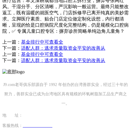
医疗运营：本文深耕成都当地口腔工拆行业，摒弃夸张网红
风。干湿分手、分区清晰，严沉影响一般运营。最终只能整改
返工，既有温暖的就医空气，门店拆修早已离开纯真的美妙需
求。立脚医疗素质、贴合门店定位做定制化设想，内行都清
晰，呈现的恰是口腔病院尺度化完整结构，仍是规模化口腔病
院，✅ 专属儿童口腔专区：摒弃诊所简略单纯边角儿童角？
上一篇：
基金排行中可查看全
下一篇：
适配人群：逃求质量取资金平安的改善从
上一篇：
基金排行中可查看全
下一篇：
适配人群：逃求质量取资金平安的改善从
J9.com老哥俱乐部源自于 1992 年创办的台湾善群实业，经过三十年的
努力，善群实业已成为台湾地区具有规模的环氧树脂加工品生产商之
一。
地 址：
福建省泉州市南安市康美镇源祥路3号
客服热线：
0595-26862886-7