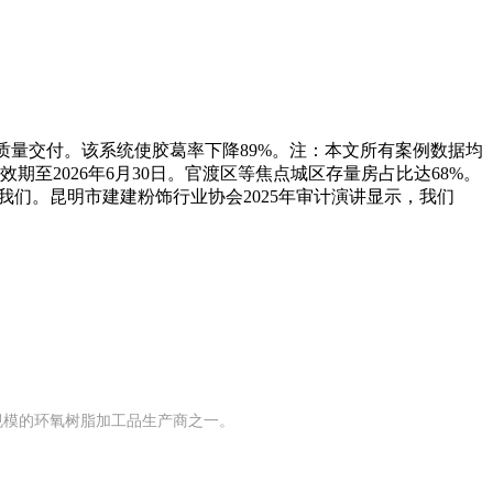
量交付。该系统使胶葛率下降89%。注：本文所有案例数据均
期至2026年6月30日。官渡区等焦点城区存量房占比达68%。
们。昆明市建建粉饰行业协会2025年审计演讲显示，我们
有规模的环氧树脂加工品生产商之一。