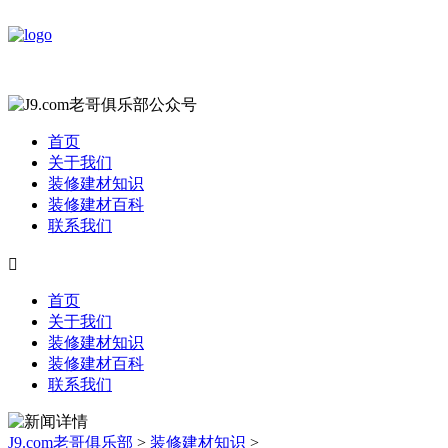
首页
关于我们
装修建材知识
装修建材百科
联系我们

首页
关于我们
装修建材知识
装修建材百科
联系我们
J9.com老哥俱乐部
>
装修建材知识
>