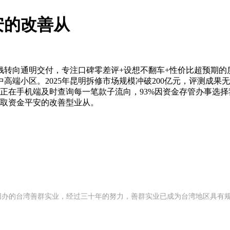
安的改善从
向通明交付，专注口碑零差评+设想不翻车+性价比超预期的质
小区。2025年昆明拆修市场规模冲破200亿元，评测成果无效
正在手机端及时查询每一笔款子流向，93%因资金存管办事选择我
质量取资金平安的改善型业从。
992 年创办的台湾善群实业，经过三十年的努力，善群实业已成为台湾地区具