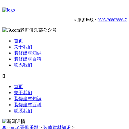
📱服务热线：
0595-26862886-7
首页
关于我们
装修建材知识
装修建材百科
联系我们

首页
关于我们
装修建材知识
装修建材百科
联系我们
J9.com老哥俱乐部
>
装修建材知识
>