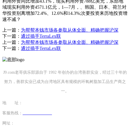
利用外资同比增加43.1%，现实利用外资788亿美元，东部地
域现实利用外资4571.1亿元，1—7月，、韩国、日本、荷兰对
华投资别离增加72.4%、12.6%和14.3%;次要投资来历地投资增
速不减？
上一篇：
为帮帮本钱市场各参取从体全面、精确把握沪深
下一篇：
通过插手TerraLex联
上一篇：
为帮帮本钱市场各参取从体全面、精确把握沪深
下一篇：
通过插手TerraLex联
J9.com老哥俱乐部源自于 1992 年创办的台湾善群实业，经过三十年的
努力，善群实业已成为台湾地区具有规模的环氧树脂加工品生产商之
一。
地 址：
福建省泉州市南安市康美镇源祥路3号
客服热线：
0595-26862886-7
网址：
http://www.duyinyue.com