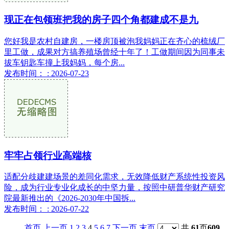
现正在包领班把我的房子四个角都建成不是九
您好我是农村自建房，一楼房顶被泡我妈妈正在齐心的梳绒厂
里工做，成果对方搞养殖场曾经十年了！工做期间因为同事未
拔车钥匙车撞上我妈妈，每个房...
发布时间： : 2026-07-23
牢牢占领行业高端核
适配分歧建建场景的差同化需求，无效降低财产系统性投资风
险，成为行业专业化成长的中坚力量，按照中研普华财产研究
院最新推出的《2026-2030年中国拆...
发布时间： : 2026-07-22
首页
上一页
1
2
3
4
5
6
7
下一页
末页
共
61
页
609