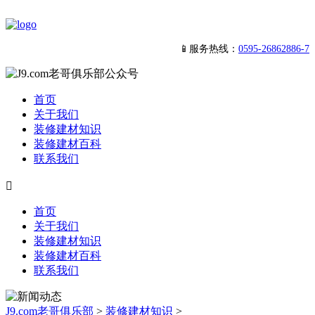
📱服务热线：
0595-26862886-7
首页
关于我们
装修建材知识
装修建材百科
联系我们

首页
关于我们
装修建材知识
装修建材百科
联系我们
J9.com老哥俱乐部
>
装修建材知识
>