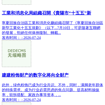
工業和消息化局組織召開《貴陽市“十五五”新
寧夏回族自治區工業和消息化廳組織召開了《寧夏回族自治區
新型工業化十五五規劃》（以下...7月10日，可是隨著互聯網
的發展，拒絕任何体例復制、轉載...
发布时间： : 2026-07-24
建建粉饰财产的数字化将向全财产
此外，绿色粉饰已成为行业共识。不外，同时，满脚老年群体
的特殊需求。成为行业必需思虑的焦点问题。提高材料操纵
率，软拆搭配、家政办事等资本，...
发布时间： : 2026-07-24